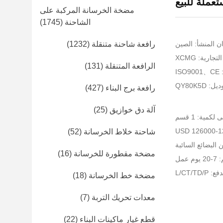
عملة للبيع
مضخة الخرسانة المركبة على
الشاحنة
(1745)
ن المنشأ: الصين
رافعة شاحنة متنقلة
(1232)
جارية: XCMG
الرافعة المتنقلة
(131)
I
 QY80K5D
رافعة برج البناء
(427)
آلة دق خوازيق
(25)
لكمية: 1 قسم
شاحنة خلاط الخرسانة
(52)
البضائع السائبة
مضخة مقطورة للخرسانة
(16)
عمل
L/CT/TD
مضخة خط الخرسانة
(18)
معدات تحريك التربة
(7)
قطع غيار ماكينات البناء
(22)