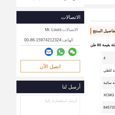
الاتصالات
الاتصالات:
Mr. Louis
فاصيل المنتج
الهاتف:
00-86-15974212324
قيمة 80 طن
4
اتصل الآن
لة للطي
 سائبة
أرسل لنا
XCMG
84572