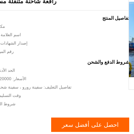
رافعة شاحنة متنقلة مست
تفاصيل المنتج
مكا
اسم العلامة الت
إصدار الشهادات: SO9001、CE
رقم الموديل:
شروط الدفع والشحن
الحد الأدنى 
الأسعار: 120000-126000 USD
تفاصيل التغليف: سفينة رورو ، سفينة شحن 
وقت التسليم: 7-20 يوم 
شروط الدفع: /P
احصل على أفضل سعر