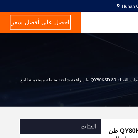
Hunan C
احصل على أفضل سعر
نة متنقلة مستعملة للبيع
الفئات
شركة " إكس سي إم جي " للمعدات الثقيلة QY80K5D 80 طن