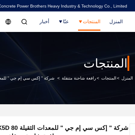
oncrete Power Brothers Heavy Industry & Technology Co., Limited
المنزل
المنتجات
عنّا
أخبار
المنتجات
المنزل
>
المنتجات
>
رافعة شاحنة متنقلة
>
شركة " إكس سي إم جي " للمعدات الثقيلة QY80K5D 80 طن رافعة شاح