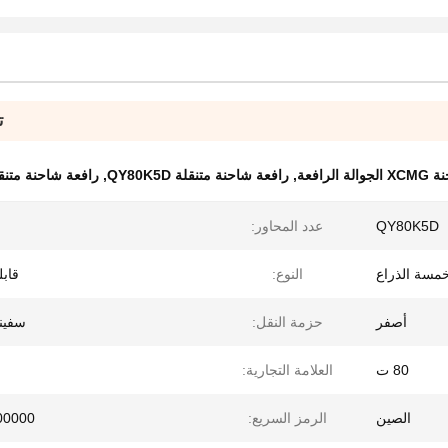
ت
والة الرافعة
,
رافعة شاحنة متنقلة QY80K5D
,
رافعة شاحنة متنقلة ب
QY80K5D
عدد المحاور:
مسة الذراع
النوع:
قاب
أصفر
حزمة النقل:
سفينة
80 ت
العلامة التجارية:
الصين
الرمز السريع:
00000