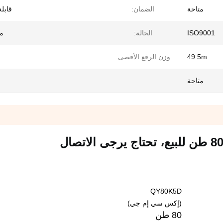
متاحة
الضمان:
قابلة
ISO9001
الحالة:
م
49.5m
وزن الرفع الأقصى:
متاحة
QY80K5D
(إكس سي إم جي)
80 طن