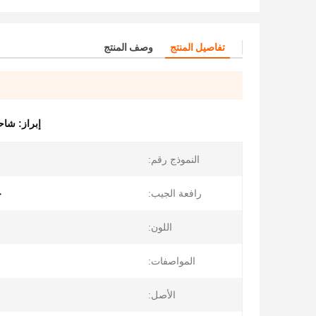
تفاصيل المنتج
وصف المنتج
إبراز:
شاحنة XCMG الج
النموذج رقم:
رافعة الجيب:
خ
اللون:
المواصفات:
الأصل: