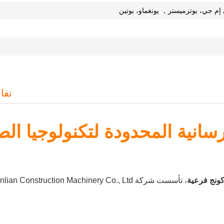
م جي، بوتزميستر， يونغماو، بوتين
تفا
انية المحدودة لتكنولوجيا الص
كونج
فرعية