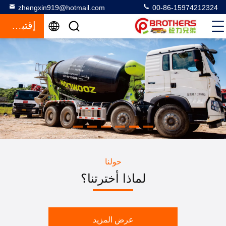
zhengxin919@hotmail.com
00-86-15974212324
إقتباس
حولنا
لماذا أخترتنا؟
عرض المزيد