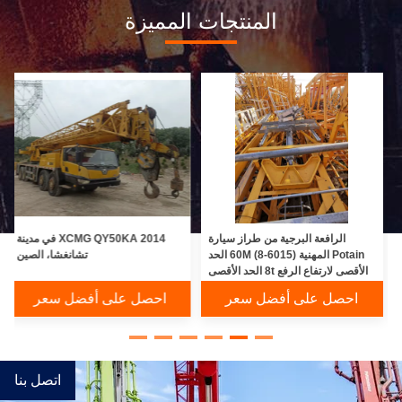
المنتجات المميزة
الرافعة البرجية من طراز سيارة
2014 XCMG QY50KA في مدينة
Potain المهنية (6015-8) 60M الحد
تشانغشا، الصين
الأقصى لارتفاع الرفع 8t الحد الأقصى
للحمل
احصل على أفضل سعر
احصل على أفضل سعر
اتصل بنا