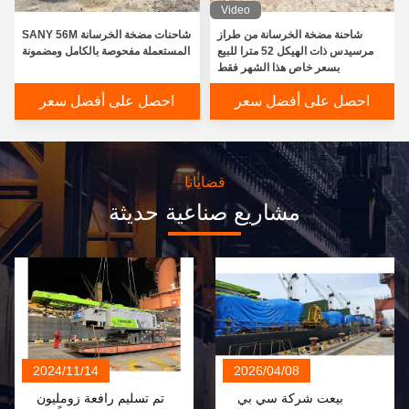
Video
شاحنة مضخة الخرسانة من طراز
شاحنات مضخة الخرسانة SANY 56M
مرسيدس ذات الهيكل 52 مترا للبيع
المستعملة مفحوصة بالكامل ومضمونة
بسعر خاص هذا الشهر فقط
احصل على أفضل سعر
احصل على أفضل سعر
قضايانا
مشاريع صناعية حديثة
2024/11/14
2026/04/08
بيعت شركة سي بي
تم تسليم رافعة زومليون