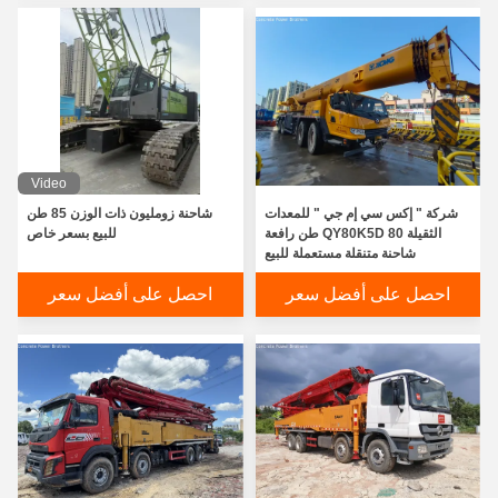
Video
شركة " إكس سي إم جي " للمعدات
شاحنة زومليون ذات الوزن 85 طن
الثقيلة QY80K5D 80 طن رافعة
للبيع بسعر خاص
شاحنة متنقلة مستعملة للبيع
احصل على أفضل سعر
احصل على أفضل سعر