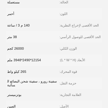
الحالة:
مستعملة
اللون:
أحمر
الحد الأقصى لإخراج النظرية:
140 م 3 / ساعة
الحد الأقصى للوصول الرأسي:
38 متر
الوزن الكلي:
26000 كجم
الأبعاد (L * W * H):
12154*2490*3948 ملم
قوة المحرك:
265 كيلو واط
سفينة رورو ، سفينة شحن البضائع ال
حزمة النقل:
سائبة
العلامة التجارية:
بوتزميستر
الأصل:
الصين