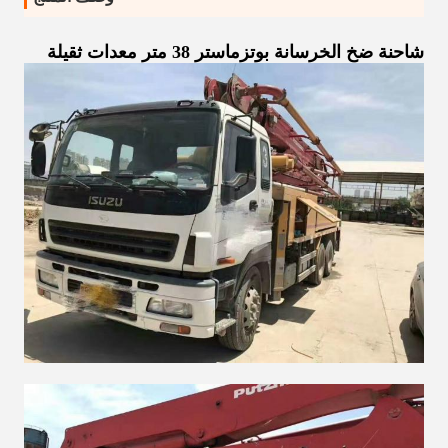
شاحنة ضخ الخرسانة بوتزماستر 38 متر معدات ثقيلة