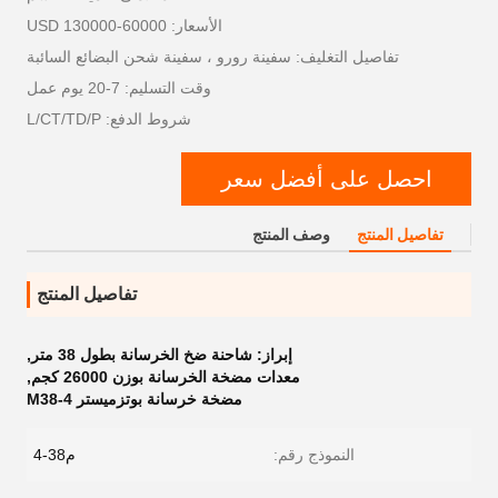
الأسعار: 60000-130000 USD
تفاصيل التغليف: سفينة رورو ، سفينة شحن البضائع السائبة
وقت التسليم: 7-20 يوم عمل
شروط الدفع: L/CT/TD/P
احصل على أفضل سعر
تفاصيل المنتج
وصف المنتج
تفاصيل المنتج
إبراز:
شاحنة ضخ الخرسانة بطول 38 متر
,
معدات مضخة الخرسانة بوزن 26000 كجم
,
مضخة خرسانة بوتزميستر M38-4
النموذج رقم:
م38-4