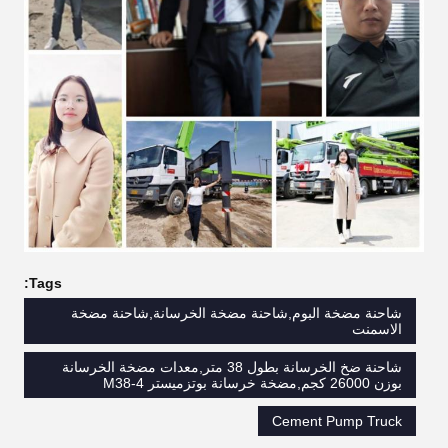
Tags:
شاحنة مضخة البوم,شاحنة مضخة الخرسانة,شاحنة مضخة
الاسمنت
شاحنة ضخ الخرسانة بطول 38 متر,معدات مضخة الخرسانة
بوزن 26000 كجم,مضخة خرسانة بوتزميستر M38-4
Cement Pump Truck