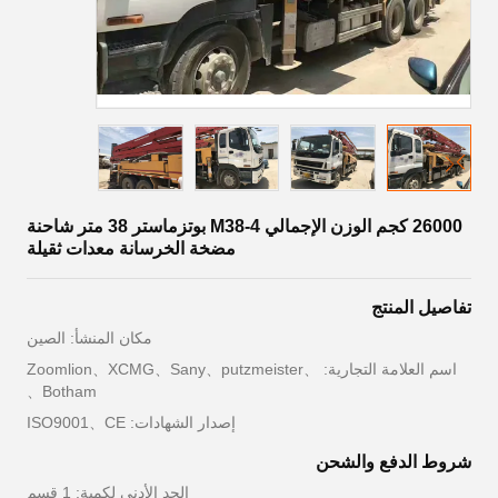
26000 كجم الوزن الإجمالي M38-4 بوتزماستر 38 متر شاحنة
مضخة الخرسانة معدات ثقيلة
تفاصيل المنتج
مكان المنشأ: الصين
اسم العلامة التجارية: Zoomlion、XCMG、Sany、putzmeister、
Botham、
إصدار الشهادات: ISO9001、CE
شروط الدفع والشحن
الحد الأدنى لكمية: 1 قسم