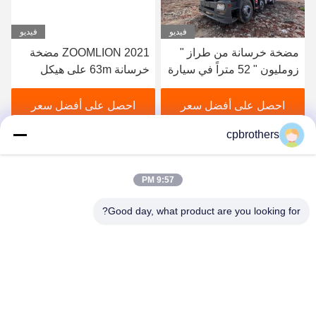
فيديو
فيديو
2021 ZOOMLION مضخة
عملية التصنيع الهيدروليكية
خرسانة 63m على هيكل
المستخدمة شاحنة مضخة
مرسيدس بنز للبيع
خرسانة 46 متر لشركة
بوتزماستر في عام 2014
احصل على أفضل سعر
احصل على أفضل سعر
cpbrothers
9:57 PM
Good day, what product are you looking for?
HUNAN CONCRETE POWER BROTHERS
HEAVY INDUSTRY & TECHNOLOGY CO.,
LIMITED
zhengxin919@hotmail.com