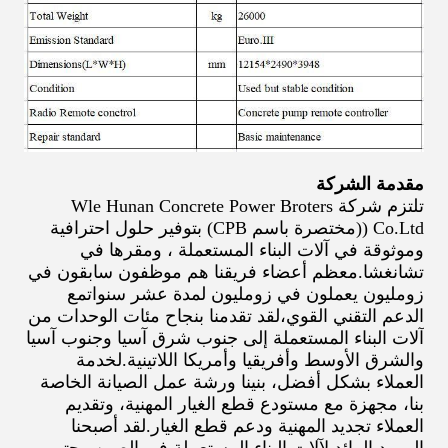
مقدمة الشركة
تلتزم شركة Wle Hunan Concrete Power Broters
Co.Ltd ((مختصرة باسم CPB) بتوفير حلول احترافية
وموثوقة في آلات البناء المستعملة ، ومقرها في
تشانغشا.معظم أعضاء فريقنا هم موظفون سابقون في
زومليون يعملون في زومليون لمدة عشر سنواتمع
الدعم التقني القوي،لقد تقدمنا بنجاح مئات الوحدات من
آلات البناء المستعملة إلى جنوب شرق آسيا وجنوب آسيا
والشرق الأوسط وأفريقيا وأمريكا اللاتينية.لخدمة
العملاء بشكل أفضل، بنينا ورشة عمل الصيانة الخاصة
بنا، مجهزة مع مستودع قطع الغيار المهنية، وتقديم
العملاء تجديد المهنية ودعم قطع الغيار.لقد أصبحنا
المورد الرائد لآلات البناء المستعملة في الصين وحتى