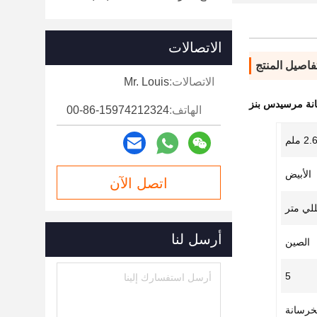
الاتصالات
فاصيل المنتج
الاتصالات:
Mr. Louis
نة مرسيدس بنز
الهاتف:
00-86-15974212324
2. ملم
الأبيض
اتصل الآن
أرسل لنا
الصين
5
خرسانة