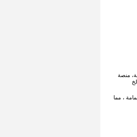
ة، منصة
لخ
اقف للقمامة ، مما