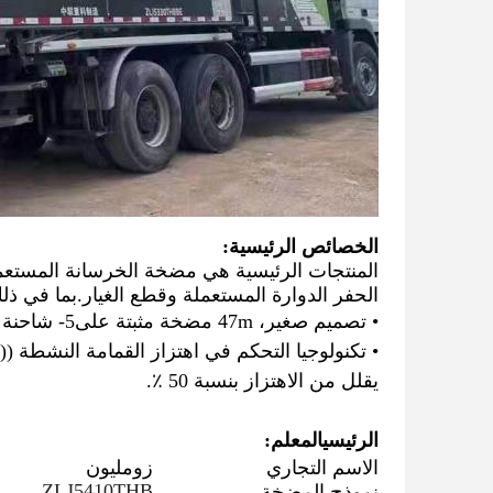
الخصائص الرئيسية:
المنتجات الرئيسية هي مضخة الخرسانة المستعم
الحفر الدوارة المستعملة وقطع الغيار.
بما في ذلك wing
• تصميم صغير، 47
m مضخة مثبتة على
5
- شاحنة 
يقلل من الاهتزاز بنسبة 50 ٪.
الرئيسي
المعلم:
الاسم التجاري
زومليون
ZLJ5410THB
نموذج المضخة