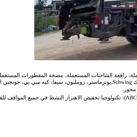
لة، رافعة الشاحنات المستعملة، مضخة المقطورات المستعمل
Sch
,
بوتزماستر، زومليون، سيفا، كيه سي بي، جونجين ا
محور.
• تكنولوجيا التحكم في اهتزاز القمامة النشطة ((ABC): تكنولوجيا تخفيض الاهتزاز النشط في جميع المو