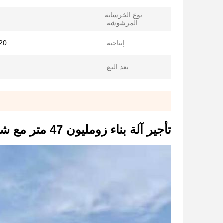
نوع الخرسانة
المرشوشة:
إنتاجية:
120 م² /
بعد البيع:
تأجير آلة بناء زومليون 47 متر مع شاحنة مرسيدس بنز