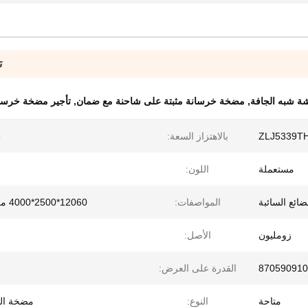
ت
شة شبه الجافة
,
مضخة خرسانة مثبتة على شاحنة مع ضمان
,
تأجير مضخة خرسا
ZLJ5339T
بالاهتزاز السعة:
6
مستعملة
اللون:
ائع السائبة
المواصفات:
12060*2500*4000 مللي متر
زومليون
الأصل:
870590910
القدرة على العرض:
متاحة
النوع:
مضخة ال