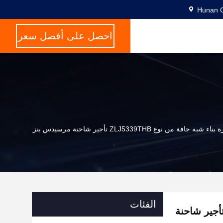
Hunan C
احصل على أفضل سعر
ء شبه جافة من نوع ZLJ5339THB تأجير شاحنة مرسيدس بنز
الفئات
 بناء شبه جافة من نوع ZLJ5339THB تأجير شاحنة