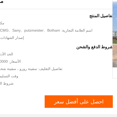
مر
تفاصيل المنتج
مكا
اسم العلامة التجارية: Zoomlion、XCMG、Sany、putzmeister、Botham、
إصدار الشهادات: SO9001、CE
شروط الدفع والشحن
الحد الأدنى 
الأسعار: 60000-130000 USD
تفاصيل التغليف: سفينة رورو ، سفينة شحن 
وقت التسليم: 7-20 يوم 
شروط الدفع: /P
احصل على أفضل سعر