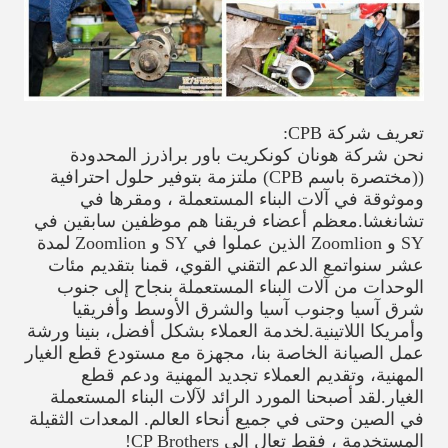
تعريف شركة CPB:
نحن شركة هونان كونكريت باور براذرز المحدودة
((مختصرة باسم CPB) ملتزمة بتوفير حلول احترافية
وموثوقة في آلات البناء المستعملة ، ومقرها في
تشانغشا.معظم أعضاء فريقنا هم موظفين سابقين في
SY و Zoomlion الذين عملوا في SY و Zoomlion لمدة
عشر سنواتمع الدعم التقني القوي، قمنا بتقديم مئات
الوحدات من آلات البناء المستعملة بنجاح إلى جنوب
شرق آسيا وجنوب آسيا والشرق الأوسط وأفريقيا
وأمريكا اللاتينية.لخدمة العملاء بشكل أفضل، بنينا ورشة
عمل الصيانة الخاصة بنا، مجهزة مع مستودع قطع الغيار
المهنية، وتقديم العملاء تجديد المهنية ودعم قطع
الغيار.لقد أصبحنا المورد الرائد لآلات البناء المستعملة
في الصين وحتى في جميع أنحاء العالم. المعدات الثقيلة
المستخدمة ، فقط تعال إلى CP Brothers!