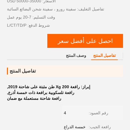
الأسعار: 35000-50000 USD
تفاصيل التغليف: سفينة رورو ، سفينة شحن البضائع السائبة
وقت التسليم: 7-20 يوم عمل
شروط الدفع: L/CT/TD/P
احصل على أفضل سعر
تفاصيل المنتج
وصف المنتج
تفاصيل المنتج
إبراز:
رافعة Xg 200 طن مثبتة على شاحنة 2019
,
رافعة تلسكوبية برافعة ذات خمسة أذرع
,
رافعة شاحنة مستعملة مع ضمان
رقم العمود:
4
رافعة الجيب:
خمسة الذراع