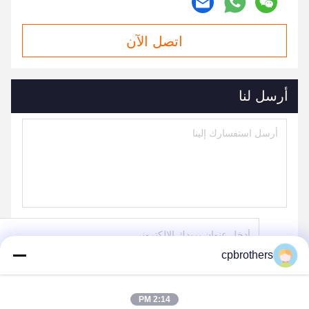
اتصل الآن
أرسل لنا
cpbrothers
ارسل
2:14 PM