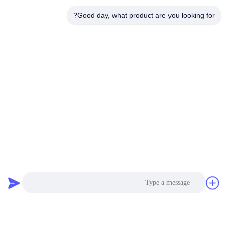
Good day, what product are you looking for?
منتجاتنا
منتجات مماثلة
الصفراء ساني الهيدروليكية
زومليون خضراء جميع
بالكامل 100 طن رافعة
الرصيف شاحنة رافعة متنقلة
متنقلة يد ثانية لجميع الرصيف
مثبتة لاحتياجات البناء
احصل على أفضل سعر
احصل على أفضل سعر