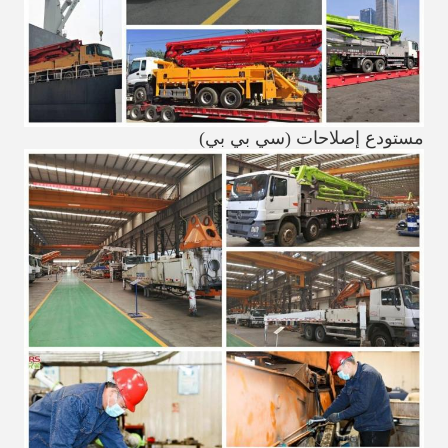
مستودع إصلاحات (سي بي بي)