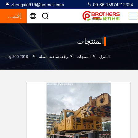
zhengxin919@hotmail.com
00-86-15974212324
إقتباس
المنتجات
>
>
>
المنزل
المنتجات
رافعة شاحنة متنقلة
2019 Xg 200 طن رافعة تلسكوبية مثبتة على شاحنة رافعة شاحنة مستعملة مع رافعة خمسة أذرع Jib