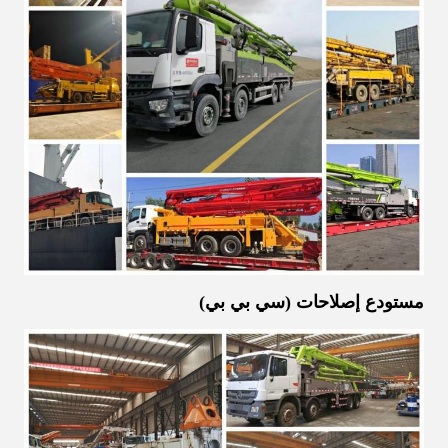
مستودع إصلاحات (سي بي بي)