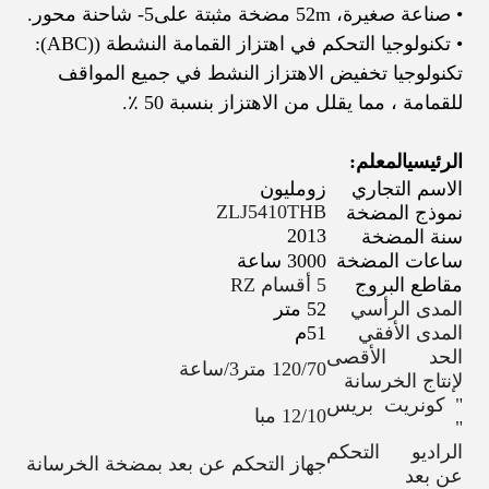
• صناعة صغيرة، 52
m مضخة مثبتة على
5
- شاحنة محور.
• تكنولوجيا التحكم في اهتزاز القمامة النشطة ((ABC):
تكنولوجيا تخفيض الاهتزاز النشط في جميع المواقف
للقمامة ، مما يقلل من الاهتزاز بنسبة 50 ٪.
الرئيسي
المعلم:
الاسم التجاري
زومليون
ZLJ5410THB
نموذج المضخة
2013
سنة المضخة
ساعات المضخة
3000 ساعة
مقاطع البروج
5 أقسام RZ
المدى الرأسي
52 متر
المدى الأفقي
51م
الحد الأقصى
120/70 متر3/ساعة
لإنتاج الخرسانة
" كونريت بريس
12/10 مبا
"
الراديو التحكم
جهاز التحكم عن بعد بمضخة الخرسانة
عن بعد