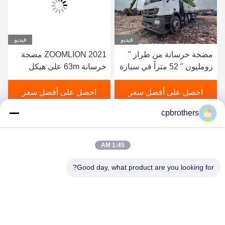
فيديو
فيديو
مضخة خرسانة من طراز "
2021 ZOOMLION مضخة
زومليون " 52 متراً في سيارة
خرسانة 63m على هيكل
" مرسيدس بنز " للبيع
مرسيدس بنز للبيع
احصل على أفضل سعر
احصل على أفضل سعر
cpbrothers
1:45 AM
Good day, what product are you looking for?
HUNAN CONCRETE POWER BROTHERS
HEAVY INDUSTRY & TECHNOLOGY CO.,
LIMITED