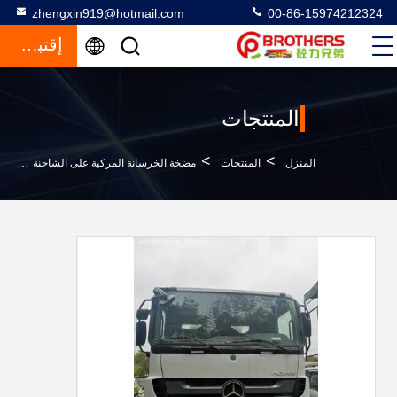
zhengxin919@hotmail.com
00-86-15974212324
إقتباس
المنتجات
>
>
>
المنزل
المنتجات
مضخة الخرسانة المركبة على الشاحنة
مضخة 5