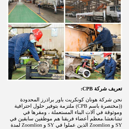
تعريف شركة CPB:
نحن شركة هونان كونكريت باور براذرز المحدودة
((مختصرة باسم CPB) ملتزمة بتوفير حلول احترافية
وموثوقة في آلات البناء المستعملة ، ومقرها في
تشانغشا.معظم أعضاء فريقنا هم موظفين سابقين في
SY و Zoomlion الذين عملوا في SY و Zoomlion لمدة