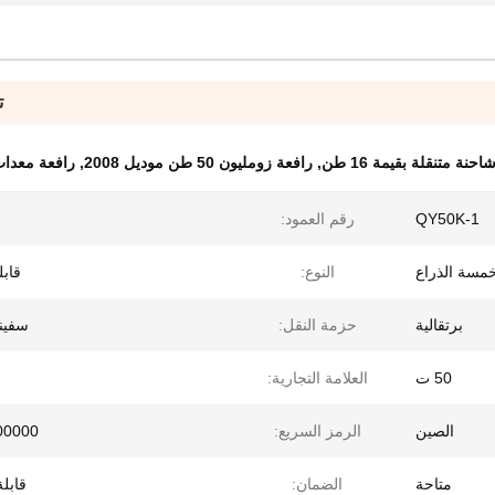
ت
حنة متنقلة بقيمة 16 طن
,
رافعة زومليون 50 طن موديل 2008
,
رافعة معدات
QY50K-1
رقم العمود:
مسة الذراع
النوع:
قاب
برتقالية
حزمة النقل:
سفينة
50 ت
العلامة التجارية:
الصين
الرمز السريع:
00000
متاحة
الضمان:
قابلة