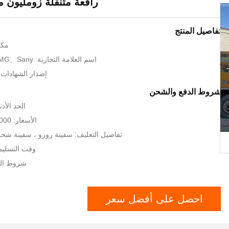
رافعة متنقلة زومليون م
تفاصيل المنتج
مكا
اسم العلامة التجارية: Zoomlion、XCMG、Sany
إصدار الشهادات: SO9001、CE
شروط الدفع والشحن
الحد الأدنى 
الأسعار: 35000-50000 USD
تفاصيل التغليف: سفينة رورو ، سفينة شحن 
وقت التسليم: 7-20 يوم 
شروط الدفع: /P
احصل على أفضل سعر