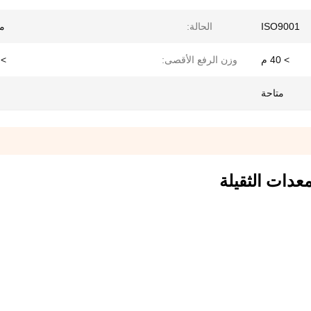
ISO9001
الحالة:
م
> 40 م
وزن الرفع الأقصى:
> 16 ط
متاحة