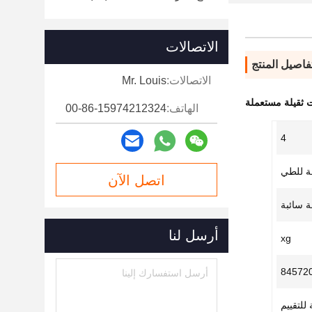
الاتصالات
فاصيل المنتج
الاتصالات:
Mr. Louis
 ثقيلة مستعملة
الهاتف:
00-86-15974212324
4
لة للطي
اتصل الآن
 سائبة
أرسل لنا
xg
84572
 للتقييم