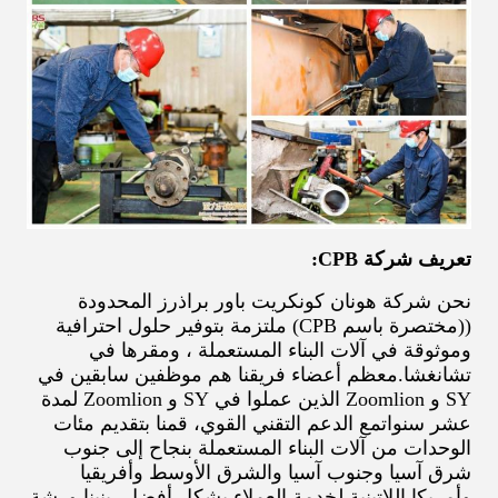
تعريف شركة CPB:
نحن شركة هونان كونكريت باور براذرز المحدودة
((مختصرة باسم CPB) ملتزمة بتوفير حلول احترافية
وموثوقة في آلات البناء المستعملة ، ومقرها في
تشانغشا.معظم أعضاء فريقنا هم موظفين سابقين في
SY و Zoomlion الذين عملوا في SY و Zoomlion لمدة
عشر سنواتمع الدعم التقني القوي، قمنا بتقديم مئات
الوحدات من آلات البناء المستعملة بنجاح إلى جنوب
شرق آسيا وجنوب آسيا والشرق الأوسط وأفريقيا
وأمريكا اللاتينية.لخدمة العملاء بشكل أفضل، بنينا ورشة