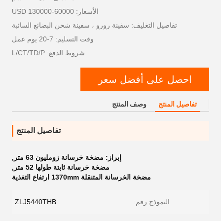
الأسعار: 60000-130000 USD
تفاصيل التغليف: سفينة رورو ، سفينة شحن البضائع السائبة
وقت التسليم: 7-20 يوم عمل
شروط الدفع: L/CT/TD/P
احصل على أفضل سعر
تفاصيل المنتج
وصف المنتج
تفاصيل المنتج
إبراز:
مضخة خرسانة زومليون 63 متر
,
مضخة خرسانة ثابتة طولها 52 متر
,
مضخة الخرسانة المتنقلة 1370mm ارتفاع التغذية
النموذج رقم:
ZLJ5440THB