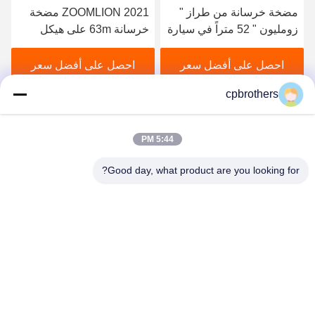
2021 ZOOMLION مضخة
عملية التصنيع الهيدروليكية
خرسانة 63m على هيكل
المستخدمة شاحنة مضخة
مرسيدس بنز للبيع
خرسانة 46 متر لشركة
بوتزماستر في عام 2014
احصل على أفضل سعر
احصل على أفضل سعر
cpbrothers
5:44 PM
Good day, what product are you looking for?
HUNAN CONCRETE POWER BROTHERS
HEAVY INDUSTRY & TECHNOLOGY CO.,
LIMITED
zhengxin919@hotmail.com
00-86-15974212324
الغرفة 16025، مركز باولي لينيو، طريق تونغزي بو الغربي، مدينة