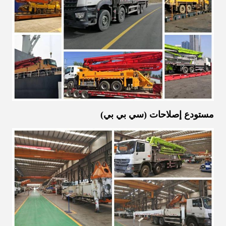
مستودع إصلاحات (سي بي بي)