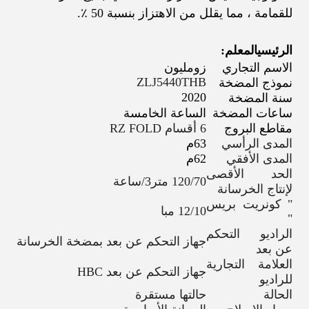
للقمامة ، مما يقلل من الاهتزاز بنسبة 50 ٪.
الرئيسي
المعلم:
الاسم التجاري
زومليون
ZLJ5440THB
نموذج المضخة
2020
سنة المضخة
ساعات المضخة
الساعة الخامسة
مقاطع البروج
6 أقسام RZ FOLD
المدى الرأسي
63م
المدى الأفقي
62م
الحد الأقصى
120/70 متر3/ساعة
لإنتاج الخرسانة
" كونريت بريس
12/10 مبا
"
الراديو التحكم
جهاز التحكم عن بعد بمضخة الخرسانة
عن بعد
العلامة التجارية
جهاز التحكم عن بعد HBC
للراديو
الحالة
حالتها مستقرة