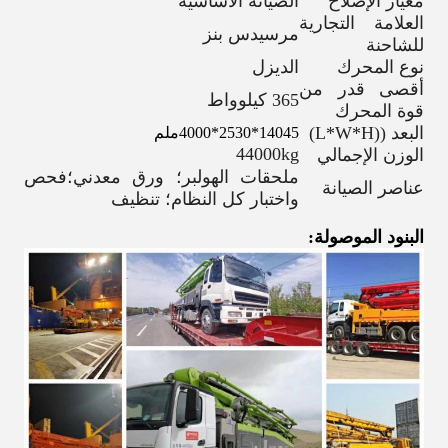
معيار الإصلاح
الصيانة الأساسية
العلامة التجارية
مرسيدس بنز
للشاحنة
نوع المحرك
الديزل
أقصى قدر من
365 كيلوواط
قوة المحرك
البعد ((L*W*H)
14045*2530*4000ملم
44000kg
الوزن الإجمالي
ملحقات الهولبر؛ ورق معدني؛فحص
عناصر الصيانة
واختبار كل النظام؛ تنظيف
البنود الموصولة: