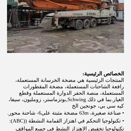
الخصائص الرئيسية:
المنتجات الرئيسية هي مضخة الخرسانة المستعملة،
رافعة الشاحنات المستعملة، مضخة المقطورات
المستعملة، منصة الحفر الدوارة المستعملة وقطع
الغيار.
بما في ذلك Schwing
,
بوتزماستر، زومليون، سيفا،
كيه سي بي، جونجين الخ
• صناعة صغيرة، 63
m مضخة مثبتة على
6
- شاحنة محور.
• تكنولوجيا التحكم في اهتزاز القمامة النشطة ((ABC):
تكنولوجيا تخفيض الاهتزاز النشط في جميع المواقف