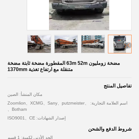
مضخة زومليون 63m 52m المقطورة مضخة ثابتة مضخة
متنقلة مع ارتفاع تغذية 1370mm
تفاصيل المنتج
مكان المنشأ: الصين
اسم العلامة التجارية: Zoomlion、XCMG、Sany、putzmeister、
Botham、
إصدار الشهادات: ISO9001、CE
شروط الدفع والشحن
الحد الأدنى لكمية: 1 قسم