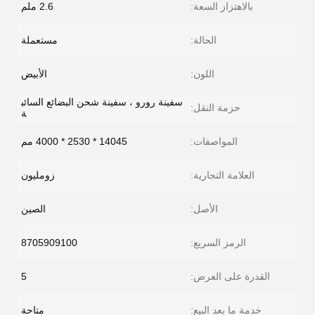
بالاهتزاز السعة:
2.6 ملم
الحالة:
مستعملة
اللون:
الأبيض
سفينة رورو ، سفينة شحن البضائع السائب
حزمة النقل:
ة
المواصفات:
14045 * 2530 * 4000 مم
العلامة التجارية:
زومليون
الأصل:
الصين
الرمز السريع:
8705909100
القدرة على العرض:
5
خدمة ما بعد البيع:
متاحة