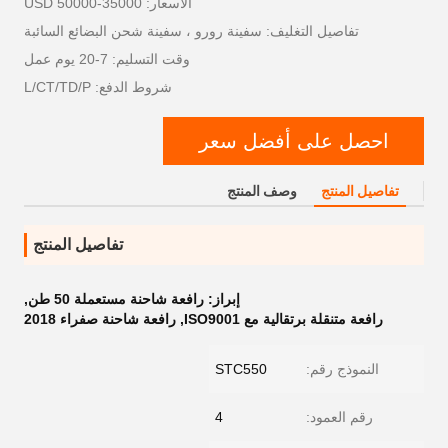
الأسعار: 35000-50000 USD
تفاصيل التغليف: سفينة رورو ، سفينة شحن البضائع السائبة
وقت التسليم: 7-20 يوم عمل
شروط الدفع: L/CT/TD/P
احصل على أفضل سعر
تفاصيل المنتج
وصف المنتج
تفاصيل المنتج
إبراز:
رافعة شاحنة مستعملة 50 طن
,
رافعة متنقلة برتقالية مع ISO9001
,
رافعة شاحنة صفراء 2018
النموذج رقم:
STC550
رقم العمود:
4