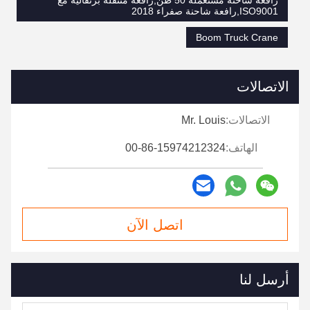
رافعة شاحنة مستعملة 50 طن,رافعة متنقلة برتقالية مع
ISO9001,رافعة شاحنة صفراء 2018
Boom Truck Crane
الاتصالات
الاتصالات:
Mr. Louis
الهاتف:
00-86-15974212324
اتصل الآن
أرسل لنا