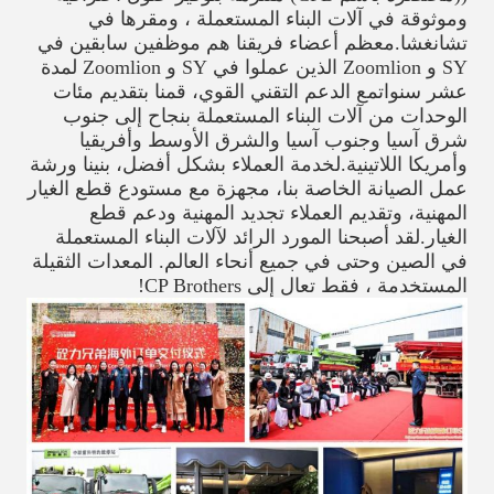
وموثوقة في آلات البناء المستعملة ، ومقرها في
تشانغشا.معظم أعضاء فريقنا هم موظفين سابقين في
SY و Zoomlion الذين عملوا في SY و Zoomlion لمدة
عشر سنواتمع الدعم التقني القوي، قمنا بتقديم مئات
الوحدات من آلات البناء المستعملة بنجاح إلى جنوب
شرق آسيا وجنوب آسيا والشرق الأوسط وأفريقيا
وأمريكا اللاتينية.لخدمة العملاء بشكل أفضل، بنينا ورشة
عمل الصيانة الخاصة بنا، مجهزة مع مستودع قطع الغيار
المهنية، وتقديم العملاء تجديد المهنية ودعم قطع
الغيار.لقد أصبحنا المورد الرائد لآلات البناء المستعملة
في الصين وحتى في جميع أنحاء العالم. المعدات الثقيلة
المستخدمة ، فقط تعال إلى CP Brothers!