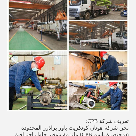
تعريف شركة CPB:
نحن شركة هونان كونكريت باور براذرز المحدودة
((مختصرة باسم CPB) ملتزمة بتوفير حلول احترافية