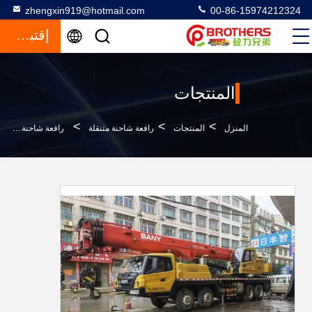
zhengxin919@hotmail.com
00-86-15974212324
إقتباس
المنتجات
>
>
>
المنزل
المنتجات
رافعة شاحنة متنقلة
رافعة شاحنة مستعملة أصفر برتقالية 50 طن رافعة متنقلة مع شهادة ISO9001 في عام 2018