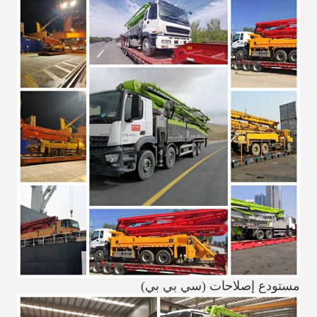
مستودع إصلاحات (سي بي بي)