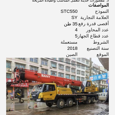
3. مقصورات حديثة للعمل المناسب والقيادة المريحة
المواصفات
النموذج
STC550
العلامة التجارية
SY
أقصى قدرة رفع
35 طن
عدد المحاور
4
عدد قطاع الجهاز
5
الشروط
مستعملة
سنة التصنيع
2018
الموقع
الصين