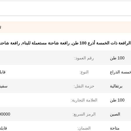
ت
رافعة ذات الخمسة أذرع 100 طن
,
رافعة شاحنة مستعملة للبناء
,
رافعة شاحنة
100 طن
رقم العمود:
مسة الذراع
النوع:
قاب
برتقالية
حزمة النقل:
سفينة
100 طن
العلامة التجارية:
الصين
الرمز السريع:
00000
متاحة
الضمان:
قابلة