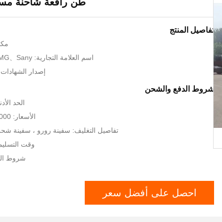
طن رافعة شاحنة مستع
تفاصيل المنتج
مكا
اسم العلامة التجارية: Zoomlion、XCMG、Sany
إصدار الشهادات: SO9001、CE
شروط الدفع والشحن
الحد الأدنى 
الأسعار: 35000-50000 USD
تفاصيل التغليف: سفينة رورو ، سفينة شحن 
وقت التسليم: 7-20 يوم 
شروط الدفع: /P
احصل على أفضل سعر