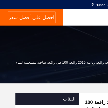
Hunan C
احصل على أفضل سعر
1 طن رافعة شاحنة مستعملة للبناء
الفئات
رافعة ذات خمسة أذرع رافعة رافعة رباعية 2010 رافعة 100