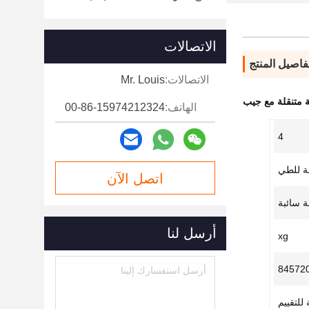
الاتصالات
فاصيل المنتج
الاتصالات:
Mr. Louis
 متنقلة مع جيب
الهاتف:
00-86-15974212324
4
لة للطي
اتصل الآن
 سائبة
أرسل لنا
xg
84572
 للتقييم