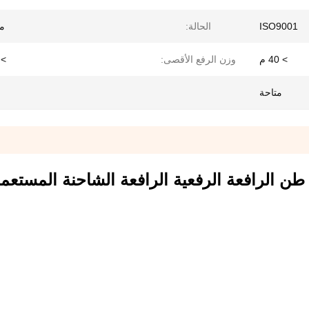
ISO9001
الحالة:
م
> 40 م
وزن الرفع الأقصى:
> 16 ط
متاحة