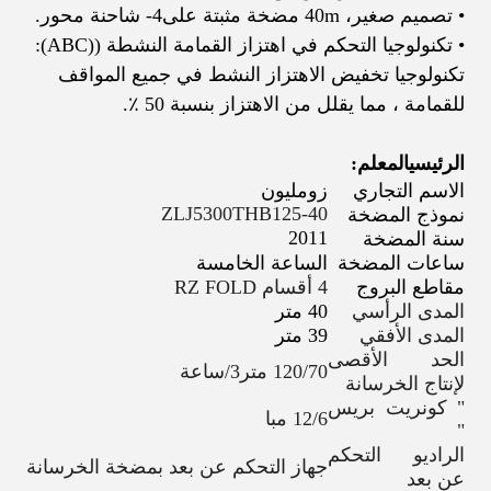
• تصميم صغير، 40
m مضخة مثبتة على
4
- شاحنة محور.
• تكنولوجيا التحكم في اهتزاز القمامة النشطة ((ABC):
تكنولوجيا تخفيض الاهتزاز النشط في جميع المواقف
للقمامة ، مما يقلل من الاهتزاز بنسبة 50 ٪.
الرئيسي
المعلم:
الاسم التجاري
زومليون
ZLJ5300THB125-40
نموذج المضخة
2011
سنة المضخة
ساعات المضخة
الساعة الخامسة
مقاطع البروج
4 أقسام RZ FOLD
المدى الرأسي
40 متر
المدى الأفقي
39 متر
الحد الأقصى
120/70 متر3/ساعة
لإنتاج الخرسانة
" كونريت بريس
12/6 مبا
"
الراديو التحكم
جهاز التحكم عن بعد بمضخة الخرسانة
عن بعد