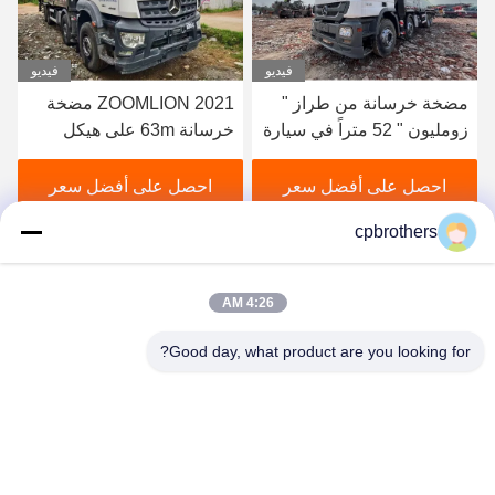
فيديو
فيديو
مضخة خرسانة من طراز "
2021 ZOOMLION مضخة
زومليون " 52 متراً في سيارة
خرسانة 63m على هيكل
" مرسيدس بنز " للبيع
مرسيدس بنز للبيع
احصل على أفضل سعر
احصل على أفضل سعر
cpbrothers
4:26 AM
Good day, what product are you looking for?
HUNAN CONCRETE POWER BROTHERS
HEAVY INDUSTRY & TECHNOLOGY CO.,
LIMITED
zhengxin919@hotmail.com