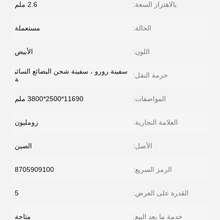
بالاهتزاز السعة:
2.6 ملم
الحالة:
مستعملة
اللون:
الأبيض
سفينة رورو ، سفينة شحن البضائع السائب
حزمة النقل:
ة
المواصفات:
11690*2500*3800 ملم
العلامة التجارية:
زومليون
الأصل:
الصين
الرمز السريع:
8705909100
القدرة على العرض:
5
خدمة ما بعد البيع:
متاحة