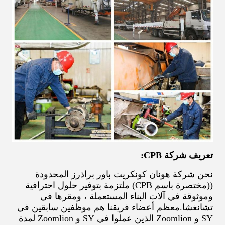
تعريف شركة CPB:
نحن شركة هونان كونكريت باور براذرز المحدودة
((مختصرة باسم CPB) ملتزمة بتوفير حلول احترافية
وموثوقة في آلات البناء المستعملة ، ومقرها في
تشانغشا.معظم أعضاء فريقنا هم موظفين سابقين في
SY و Zoomlion الذين عملوا في SY و Zoomlion لمدة