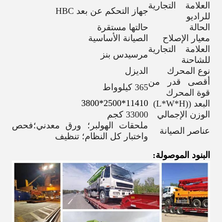
العلامة التجارية
جهاز التحكم عن بعد HBC
للراديو
الحالة
حالتها مستقرة
معيار الإصلاح
الصيانة الأساسية
العلامة التجارية
مرسيدس بنز
للشاحنة
نوع المحرك
الديزل
أقصى قدر من
365 كيلوواط
قوة المحرك
11410*2500*3800
البعد ((L*W*H)
الوزن الإجمالي
33000 كجم
ملحقات الهولبر؛ ورق معدني؛فحص
عناصر الصيانة
واختبار كل النظام؛ تنظيف
البنود الموصولة: