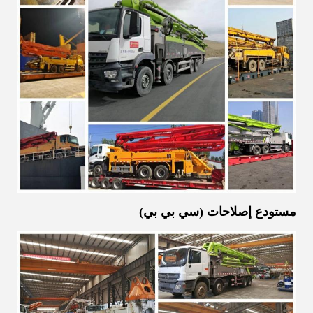
مستودع إصلاحات (سي بي بي)