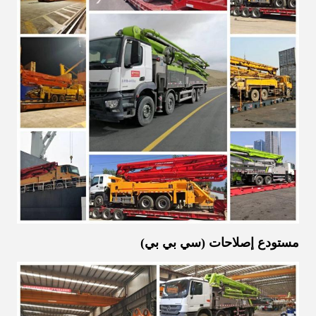
مستودع إصلاحات (سي بي بي)