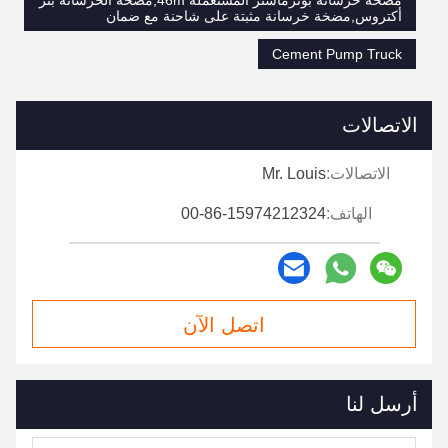
مضخة خرسانة بوتزماستر المستعملة 46m,مضخة الخرسانة بنز
أكتروس,مضخة خرسانة مثبتة على شاحنة مع ضمان
Cement Pump Truck
الاتصالات
الاتصالات:
Mr. Louis
الهاتف:
00-86-15974212324
اتصل الآن
أرسل لنا