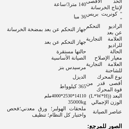
الحد الأقصى
140 متر3/ساعة
لإنتاج الخرسانة
" كونريت بريس
36 مبا
"
الراديو التحكم
جهاز التحكم عن بعد بمضخة الخرسانة
عن بعد
العلامة التجارية
جهاز التحكم عن بعد
للراديو
الحالة
حالتها مستقرة
معيار الإصلاح
الصيانة الأساسية
العلامة التجارية
مرسيدس بنز
للشاحنة
نوع المحرك
الديزل
أقصى قدر من
365 كيلوواط
قوة المحرك
البعد ((L*W*H)
14110*2530*4000ملم
35000kg
الوزن الإجمالي
ملحقات الهولبر؛ ورق معدني؛فحص
عناصر الصيانة
واختبار كل النظام؛ تنظيف
الصور للمرجع: