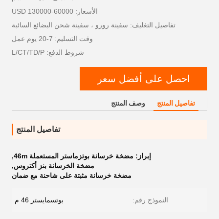
الأسعار: 60000-130000 USD
تفاصيل التغليف: سفينة رورو ، سفينة شحن البضائع السائبة
وقت التسليم: 7-20 يوم عمل
شروط الدفع: L/CT/TD/P
احصل على أفضل سعر
تفاصيل المنتج
وصف المنتج
تفاصيل المنتج
إبراز:
مضخة خرسانة بوتزماستر المستعملة 46m
,
مضخة الخرسانة بنز أكتروس
,
مضخة خرسانة مثبتة على شاحنة مع ضمان
النموذج رقم:
بوتسمايستر 46 م