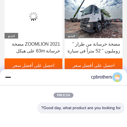
فيديو
فيديو
2021 ZOOMLION مضخة
عملية التصنيع الهيدروليكية
خرسانة 63m على هيكل
المستخدمة شاحنة مضخة
مرسيدس بنز للبيع
خرسانة 46 متر لشركة
بوتزماستر في عام 2014
احصل على أفضل سعر
احصل على أفضل سعر
cpbrothers
6:54 PM
Good day, what product are you looking for?
HUNAN CONCRETE POWER BROTHERS
HEAVY INDUSTRY & TECHNOLOGY CO.,
LIMITED