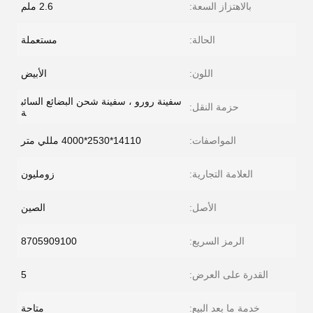
بالاهتزاز السعة:
2.6 ملم
الحالة:
مستعملة
اللون:
الأبيض
سفينة رورو ، سفينة شحن البضائع السائب
حزمة النقل:
ة
المواصفات:
14110*2530*4000 مللي متر
العلامة التجارية:
زومليون
الأصل:
الصين
الرمز السريع:
8705909100
القدرة على العرض:
5
خدمة ما بعد البيع:
متاحة