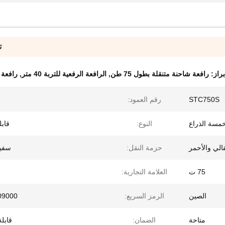
ت
براز:
رافعة شاحنة متنقلة بطول 75 طن
,
الرافعة الرفعية للتربة 40 متر
,
رافعة شاح
STC750S
رقم العمود:
مسة الذراع
النوع:
قاب
قالي والأحمر
حزمة النقل:
سفين
75 ت
العلامة التجارية:
الصين
الرمز السريع:
09000
متاحة
الضمان:
قابلة