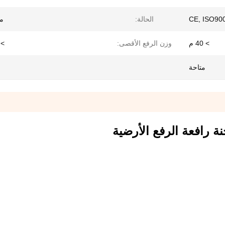
CE, ISO90
الحالة:
م
> 40 م
وزن الرفع الأقصى:
> 16 ط
متاحة