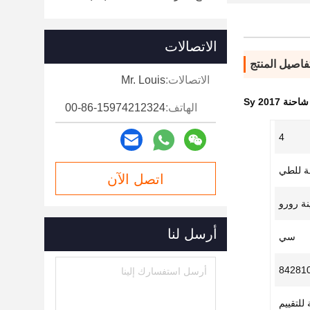
الاتصالات
فاصيل المنتج
الاتصالات:
Mr. Louis
نة 2017 Sy
الهاتف:
00-86-15974212324
4
لة للطي
اتصل الآن
ة رورو
أرسل لنا
سي
84281
 للتقييم