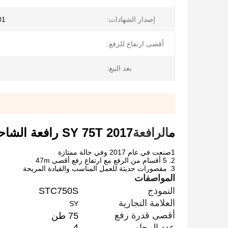
إصدار الشهادات:
01
أقصى ارتفاع للرفع:
بعد البيع:
م
الرافعة
2017 SY 75T رافعة الشاحنة رافعة الرفع الأرضية
1صنعت في عام 2017 وفي حالة ممتازة
2. 5 أقسام من الرفع مع ارتفاع رفع أقصى 47m
3. مقصورات حديثة للعمل المناسب والقيادة المريحة
المواصفات
النموذج
STC750S
العلامة التجارية
SY
أقصى قدرة رفع
75 طن
عدد المحاور
4