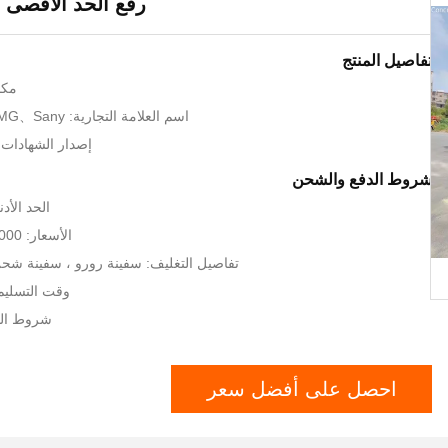
رفع الحد الأقصى ارت
تفاصيل المنتج
مكا
اسم العلامة التجارية: Zoomlion、XCMG、Sany
إصدار الشهادات: SO9001、CE
شروط الدفع والشحن
الحد الأدنى 
الأسعار: 35000-50000 USD
تفاصيل التغليف: سفينة رورو ، سفينة شحن 
وقت التسليم: 7-20 يوم 
شروط الدفع: /P
احصل على أفضل سعر